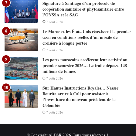
Signature à Santiago d’un protocole de
coopération sanitaire et phytosanitaire entre
l’ONSSA et le SAG
7 août 2026
Le Maroc et les États-Unis réussissent le premier
essai en conditions réelles d’un missile de
croisière à longue portée
7 août 2026
Les ports marocains accélèrent leur activité au
premier semestre 2026… Le trafic dépasse 148
millions de tonnes
7 août 2026
Sur Hautes Instructions Royales… Nasser
Bourita arrive à Cali pour assister à
l’investiture du nouveau président de la
Colombie
7 août 2026
© Copyright ALDAR 2026, Tous droits réservés |