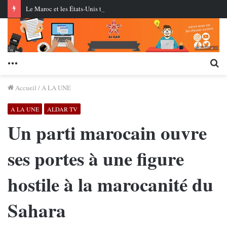
Le Maroc et les États-Unis testent pour la première fois des missiles de croisière au centre AMTEC près de Tan-Tan
Menu
Re
Accueil
/
A LA UNE
A LA UNE
ALDAR TV
Un parti marocain ouvre
ses portes à une figure
hostile à la marocanité du
Sahara