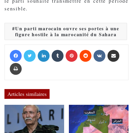
le parti souhaite transmettre en cette période
sensible.
Un parti marocain ouvre ses portes à une
figure hostile à la marocanité du Sahara
Facebook
Twitter
Linkedin
Tumblr
Pinterest
Reddit
VKontakte
Partager par email
Imprimer
Articles similaires