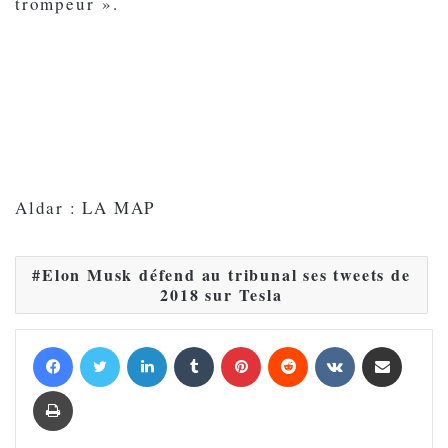
trompeur ».
Aldar : LA MAP
Elon Musk défend au tribunal ses tweets de
2018 sur Tesla
Facebook
Twitter
Linkedin
Tumblr
Pinterest
Reddit
VKontakte
Partager par email
Imprimer