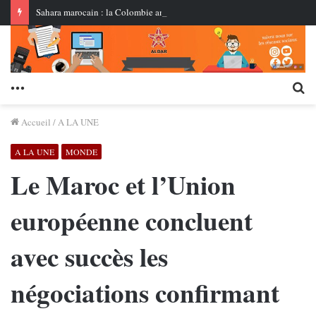
Sahara marocain : la Colombie annonce un changement de sa position et reconnaît la souveraineté du Maroc sur son Sahara
Menu
Re
Accueil
/
A LA UNE
A LA UNE
MONDE
Le Maroc et l’Union
européenne concluent
avec succès les
négociations confirmant