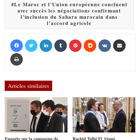
Le Maroc et l’Union européenne concluent
avec succès les négociations confirmant
l’inclusion du Sahara marocain dans
l’accord agricole
Facebook
Twitter
Linkedin
Tumblr
Pinterest
Reddit
VKontakte
Partager par email
Imprimer
Articles similaires
Enquête sur la campagne de
Rachid Talbi El Alami