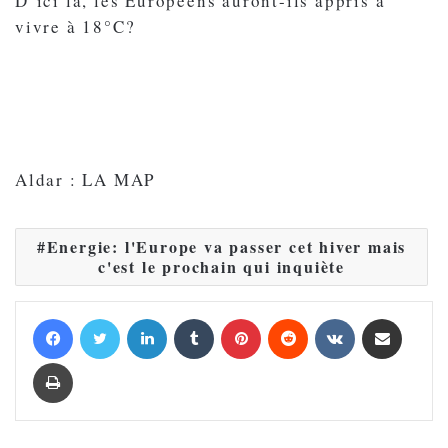
D’ici là, les Européens auront-ils appris à
vivre à 18°C?
Aldar : LA MAP
Energie: l'Europe va passer cet hiver mais
c'est le prochain qui inquiète
Facebook
Twitter
Linkedin
Tumblr
Pinterest
Reddit
VKontakte
Partager par email
Imprimer