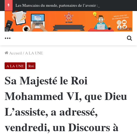
Les Marocains du monde, partenaires de l’avenir : le Royaume célèbre sa diaspora sous le thème « Les Marocains résidant à l’étranger au service des chantiers du Maroc 2030 »…
Menu
Re
Accueil
/
A LA UNE
A LA UNE
Roi
Sa Majesté le Roi
Mohammed VI, que Dieu
L’assiste, a adressé,
vendredi, un Discours à