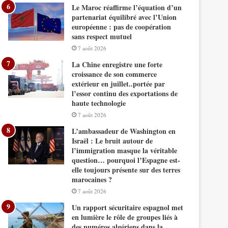
Le Maroc réaffirme l’équation d’un
partenariat équilibré avec l’Union
européenne : pas de coopération
sans respect mutuel
7 août 2026
La Chine enregistre une forte
croissance de son commerce
extérieur en juillet..portée par
l’essor continu des exportations de
haute technologie
7 août 2026
L’ambassadeur de Washington en
Israël : Le bruit autour de
l’immigration masque la véritable
question… pourquoi l’Espagne est-
elle toujours présente sur des terres
marocaines ?
7 août 2026
Un rapport sécuritaire espagnol met
en lumière le rôle de groupes liés à
des numéros algériens dans la