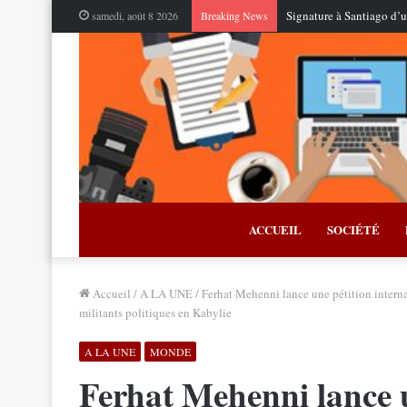
Le Maroc et les États-Uni
samedi, août 8 2026
Breaking News
ACCUEIL
SOCIÉTÉ
Accueil
/
A LA UNE
/
Ferhat Mehenni lance une pétition internat
militants politiques en Kabylie
A LA UNE
MONDE
Ferhat Mehenni lance u