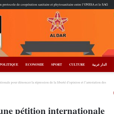
s réussissent le premier essai en conditions réelles d’un missile de croisière à long
POLITIQUE
ECONOMIE
SPORT
CULTURE
الدار عربية
ionale pour dénoncer la répression de la liberté d’opinion et l’arrestation des
ne pétition internationale