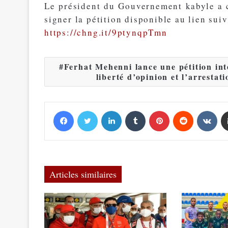
Le président du Gouvernement kabyle a 
signer la pétition disponible au lien suiv
https://chng.it/9ptynqpTmn
Ferhat Mehenni lance une pétition int
liberté d’opinion et l’arrestat
Facebook
Twitter
Linkedin
Tumblr
Pinterest
Reddit
VKontakte
Articles similaires