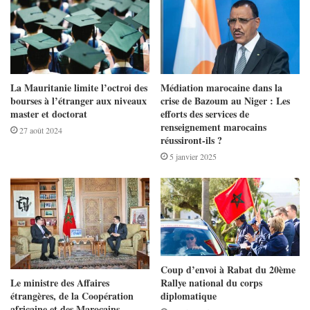
La Mauritanie limite l’octroi des
Médiation marocaine dans la
bourses à l’étranger aux niveaux
crise de Bazoum au Niger : Les
master et doctorat
efforts des services de
renseignement marocains
27 août 2024
réussiront-ils ?
5 janvier 2025
Coup d’envoi à Rabat du 20ème
Le ministre des Affaires
Rallye national du corps
étrangères, de la Coopération
diplomatique
africaine et des Marocains