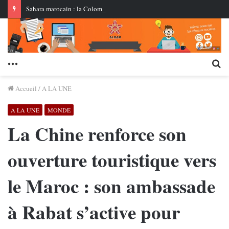
Sahara marocain : la Colombie annonce un changement de sa position et reconnaît la souveraineté du Maroc sur son Sahara
Menu
Re
Accueil
/
A LA UNE
A LA UNE
MONDE
La Chine renforce son
ouverture touristique vers
le Maroc : son ambassade
à Rabat s’active pour