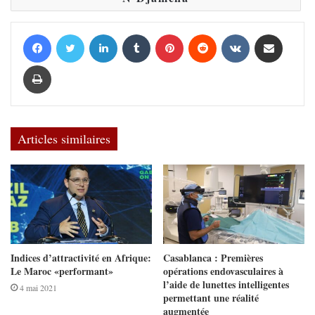
Facebook
Twitter
Linkedin
Tumblr
Pinterest
Reddit
VKontakte
Partager par email
Imprimer
Articles similaires
Indices d’attractivité en Afrique:
Casablanca : Premières
Le Maroc «performant»
opérations endovasculaires à
l’aide de lunettes intelligentes
4 mai 2021
permettant une réalité
augmentée