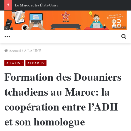
Le Maroc et les États-Unis réussissent le premier essai en conditions réelles d’un missile de croisière à longue portée
Menu
Re
Accueil
/
A LA UNE
A LA UNE
ALDAR TV
Formation des Douaniers
tchadiens au Maroc: la
coopération entre l’ADII
et son homologue