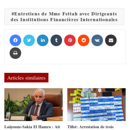
Entretiens de Mme Fettah avec Dirigeants
des Institutions Financières Internationales
Facebook
Twitter
Linkedin
Tumblr
Pinterest
Reddit
VKontakte
Partager par email
Imprimer
Articles similaires
Laâyoune-Sakia El Hamra : Ait
Tiflet: Arrestation de trois