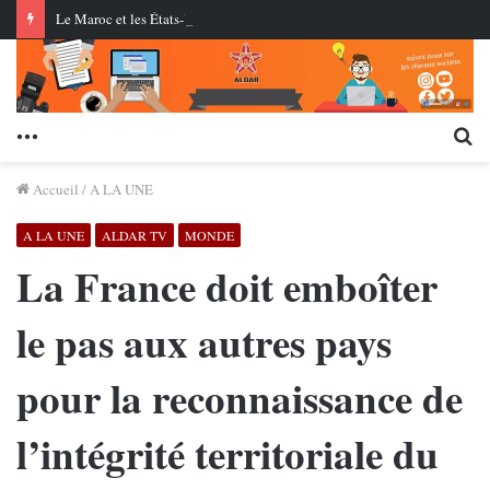
Le Maroc et les États-Unis réussissent le premier essai en conditions réelles d’un missile de croisière à longue portée
Menu
Re
Accueil
/
A LA UNE
A LA UNE
ALDAR TV
MONDE
La France doit emboîter
le pas aux autres pays
pour la reconnaissance de
l’intégrité territoriale du