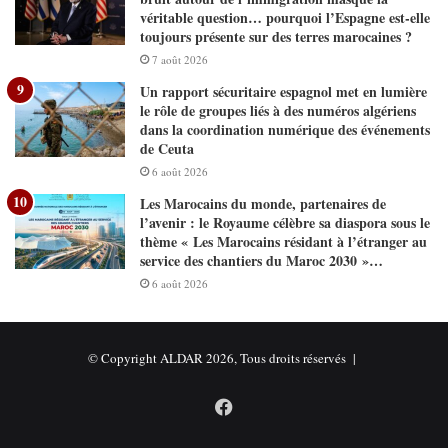
véritable question… pourquoi l’Espagne est-elle
toujours présente sur des terres marocaines ?
7 août 2026
Un rapport sécuritaire espagnol met en lumière
le rôle de groupes liés à des numéros algériens
dans la coordination numérique des événements
de Ceuta
6 août 2026
Les Marocains du monde, partenaires de
l’avenir : le Royaume célèbre sa diaspora sous le
thème « Les Marocains résidant à l’étranger au
service des chantiers du Maroc 2030 »…
6 août 2026
© Copyright ALDAR 2026, Tous droits réservés |
Facebook