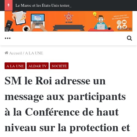
Le Maroc et les États-Unis testent pour la première fois des missiles de croisière au centre AMTEC près de Tan-Tan
Menu
Re
Accueil
/
A LA UNE
A LA UNE
ALDAR TV
SOCIÉTÉ
SM le Roi adresse un
message aux participants
à la Conférence de haut
niveau sur la protection et