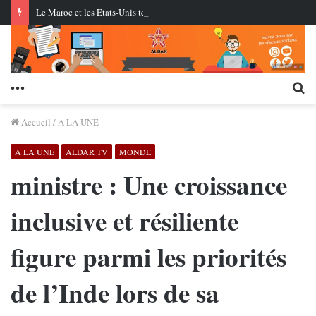
Le Maroc et les États-Unis testent pour la première fois des missiles de croisière au centre AMTEC près de Tan-Tan
Menu
Re
Accueil
/
A LA UNE
A LA UNE
ALDAR TV
MONDE
ministre : Une croissance
inclusive et résiliente
figure parmi les priorités
de l’Inde lors de sa