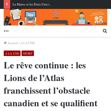
Le Maroc et les États-Unis testent pour la première fois des missiles de croisière au centre AMTEC près de Tan-Tan
Menu
Re
Accueil
/
A LA UNE
A LA UNE
SPORT
Le rêve continue : les
Lions de l’Atlas
franchissent l’obstacle
canadien et se qualifient