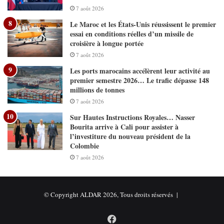
7 août 2026
Le Maroc et les États-Unis réussissent le premier
essai en conditions réelles d’un missile de
croisière à longue portée
7 août 2026
Les ports marocains accélèrent leur activité au
premier semestre 2026… Le trafic dépasse 148
millions de tonnes
7 août 2026
Sur Hautes Instructions Royales… Nasser
Bourita arrive à Cali pour assister à
l’investiture du nouveau président de la
Colombie
7 août 2026
© Copyright ALDAR 2026, Tous droits réservés |
Facebook