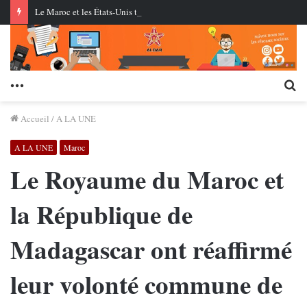
Le Maroc et les États-Unis testent pour la première fois des missiles de croisière au centre AMTEC près de Tan-Tan
Menu
Re
Accueil
/
A LA UNE
A LA UNE
Maroc
Le Royaume du Maroc et
la République de
Madagascar ont réaffirmé
leur volonté commune de