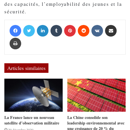
des capacités, l’employabilité des jeunes et la
sécurité.
Facebook
Twitter
Linkedin
Tumblr
Pinterest
Reddit
VKontakte
Partager par email
Imprimer
Articles similaires
La France lance un nouveau
La Chine consolide son
satellite d’observation militaire
leadership environnemental avec
une croissance de 20 % du
29 décembre 2020