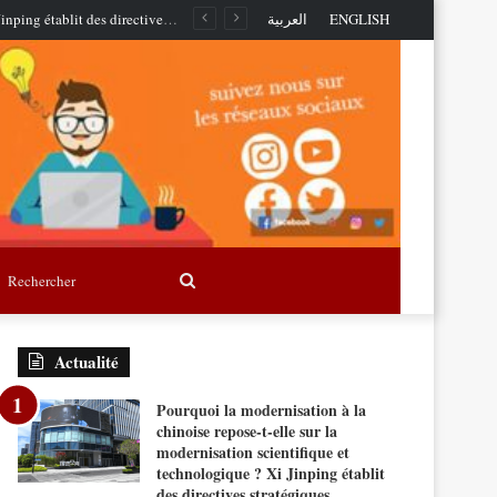
Pourquoi la modernisation à la chinoise repose-t-elle sur la modernisation scientifique et technologique ? Xi Jinping établit des directives stratégiques
العربية
ENGLISH
Rechercher
Actualité
Pourquoi la modernisation à la
chinoise repose-t-elle sur la
modernisation scientifique et
technologique ? Xi Jinping établit
des directives stratégiques