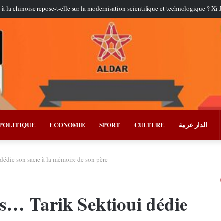
POLITIQUE
ECONOMIE
SPORT
CULTURE
الدار عربية
dédie son sacre à la mémoire de son père
ns… Tarik Sektioui dédie