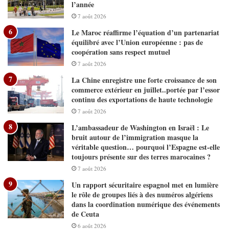
l’année
7 août 2026
Le Maroc réaffirme l’équation d’un partenariat
équilibré avec l’Union européenne : pas de
coopération sans respect mutuel
7 août 2026
La Chine enregistre une forte croissance de son
commerce extérieur en juillet..portée par l’essor
continu des exportations de haute technologie
7 août 2026
L’ambassadeur de Washington en Israël : Le
bruit autour de l’immigration masque la
véritable question… pourquoi l’Espagne est-elle
toujours présente sur des terres marocaines ?
7 août 2026
Un rapport sécuritaire espagnol met en lumière
le rôle de groupes liés à des numéros algériens
dans la coordination numérique des événements
de Ceuta
6 août 2026