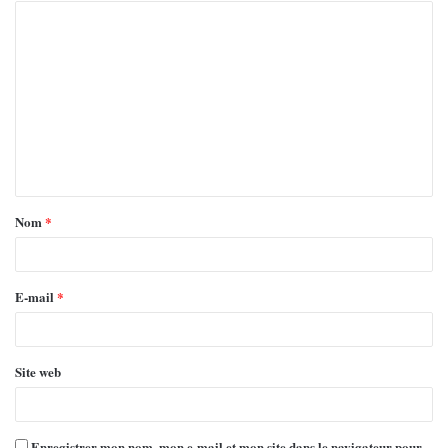
Nom
*
E-mail
*
Site web
Enregistrer mon nom, mon e-mail et mon site dans le navigateur pour