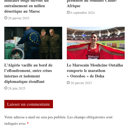
militaire belge suivent un
présentée au Sommet Chine-
entraînement en milieu
Afrique
désertique au Maroc
6 septembre 2024
28 janvier 2025
L’Algérie vacille au bord de
Le Marocain Mouhcine Outalha
l’effondrement, entre crises
remporte le marathon
internes et isolement
« Ooredoo » de Doha
diplomatique étouffant
20 janvier 2023
28 juin 2025
Laisser un commentaire
Votre adresse e-mail ne sera pas publiée.
Les champs obligatoires sont
*
indiqués avec