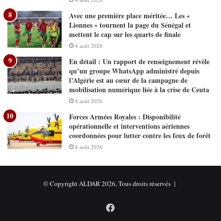
Avec une première place méritée… Les «
Lionnes » tournent la page du Sénégal et
mettent le cap sur les quarts de finale
4 août 2026
En détail : Un rapport de renseignement révèle
qu’un groupe WhatsApp administré depuis
l’Algérie est au cœur de la campagne de
mobilisation numérique liée à la crise de Ceuta
4 août 2026
Forces Armées Royales : Disponibilité
opérationnelle et interventions aériennes
coordonnées pour lutter contre les feux de forêt
4 août 2026
© Copyright ALDAR 2026, Tous droits réservés |
Facebook