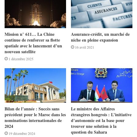
Mission n° 611… La Chine
Assurance-crédit, un marché de
continue de renforcer sa flotte
niche en pleine expansion
spatiale avec le lancement d’un
16 avril 2021
nouveau satellite
1 décembre 2025
Bilan de l’année : Succès sans
Le ministre des Affaires
précédent pour le Maroc dans les
étrangères hongrois : L’initiative
nominations internationales de
d’autonomie est la base pour
2024
trouver une solution à la
question du Sahara
19 décembre 2024