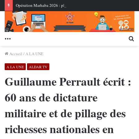
Opération Marhaba 2026 : plus de 2,74 millions de Marocains du monde sont entrés au Royaume au 3 août
Menu
Re
Accueil
/
A LA UNE
A LA UNE
ALDAR TV
Guillaume Perrault écrit :
60 ans de dictature
militaire et de pillage des
richesses nationales en