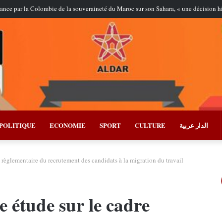
sance par la Colombie de la souveraineté du Maroc sur son Sahara, « une décision 
POLITIQUE
ECONOMIE
SPORT
CULTURE
الدار عربية
e règlementaire du recrutement des candidats à la migration du travail
e étude sur le cadre