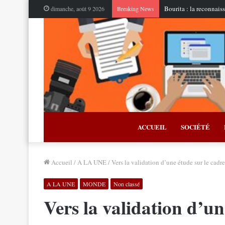
Bourita : la reconnais
dimanche, août 9 2026
Breaking News
ACCUEIL
SOCIÉTÉ
Accueil
/
A LA UNE
/
Vers la validation d’une étude sur le cadr
A LA UNE
MONDE
Non classé
Vers la validation d’un