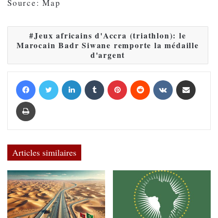
Source: Map
Jeux africains d'Accra (triathlon): le
Marocain Badr Siwane remporte la médaille
d'argent
Facebook
Twitter
Linkedin
Tumblr
Pinterest
Reddit
VKontakte
Partager par email
Imprimer
Articles similaires