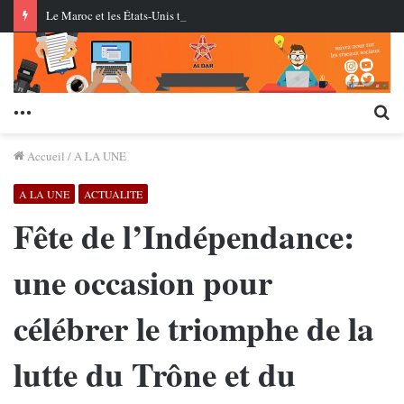
Le Maroc et les États-Unis testent pour la première fois des missiles de croisière au centre AMTEC près de Tan-Tan
Menu
Re
Accueil
/
A LA UNE
A LA UNE
ACTUALITE
Fête de l’Indépendance:
une occasion pour
célébrer le triomphe de la
lutte du Trône et du