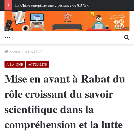
La Chine enregistre une croissance de 8,3 % du commerce des services… Les services à forte intensité de connaissances renforcent leur part
Menu
Re
Accueil
/
A LA UNE
A LA UNE
ACTUALITE
Mise en avant à Rabat du
rôle croissant du savoir
scientifique dans la
compréhension et la lutte