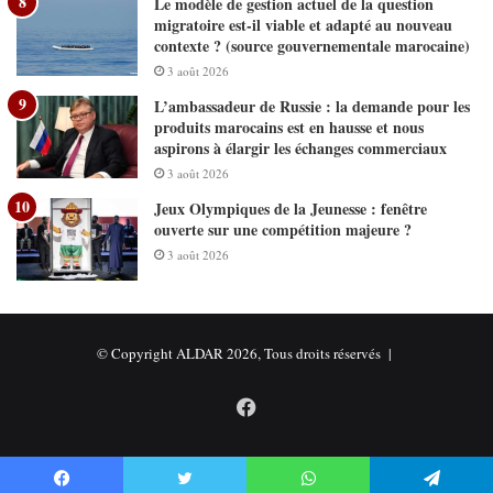
Le modèle de gestion actuel de la question
migratoire est-il viable et adapté au nouveau
contexte ? (source gouvernementale marocaine)
3 août 2026
L’ambassadeur de Russie : la demande pour les
produits marocains est en hausse et nous
aspirons à élargir les échanges commerciaux
3 août 2026
Jeux Olympiques de la Jeunesse : fenêtre
ouverte sur une compétition majeure ?
3 août 2026
© Copyright ALDAR 2026, Tous droits réservés |
Facebook