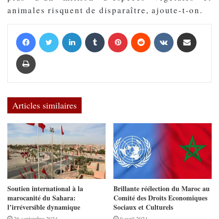
animales risquent de disparaître, ajoute-t-on.
Facebook
Twitter
Linkedin
Tumblr
Pinterest
Reddit
VKontakte
Partager par email
Imprimer
Articles similaires
Soutien international à la
Brillante réélection du Maroc au
marocanité du Sahara:
Comité des Droits Economiques
l’irréversible dynamique
Sociaux et Culturels
26 septembre 2024
9 avril 2024