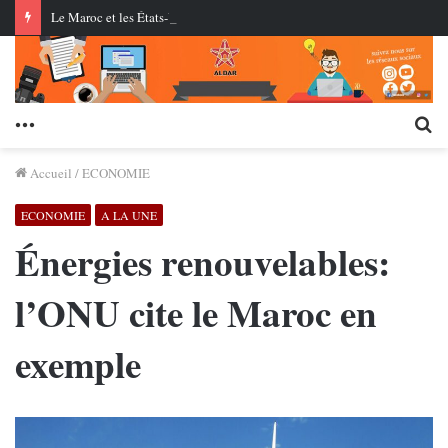
Le Maroc et les États-Unis testent pour la première fois des missiles de croisière au centre AMTEC près de Tan-Tan
Menu
Re
Accueil
/
ECONOMIE
ECONOMIE
A LA UNE
Énergies renouvelables:
l’ONU cite le Maroc en
exemple