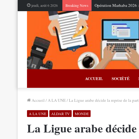
Opération Marhaba 2026 : 
jeudi, août 6 2026
Breaking News
ACCUEIL
SOCIÉTÉ
Accueil
/
A LA UNE
/
La Ligue arabe décide la reprise de la par
A LA UNE
ALDAR TV
MONDE
La Ligue arabe décide l