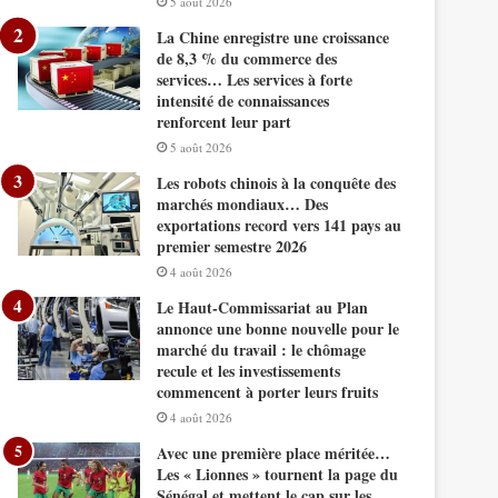
5 août 2026
La Chine enregistre une croissance
de 8,3 % du commerce des
services… Les services à forte
intensité de connaissances
renforcent leur part
5 août 2026
Les robots chinois à la conquête des
marchés mondiaux… Des
exportations record vers 141 pays au
premier semestre 2026
4 août 2026
Le Haut-Commissariat au Plan
annonce une bonne nouvelle pour le
marché du travail : le chômage
recule et les investissements
commencent à porter leurs fruits
4 août 2026
Avec une première place méritée…
Les « Lionnes » tournent la page du
Sénégal et mettent le cap sur les