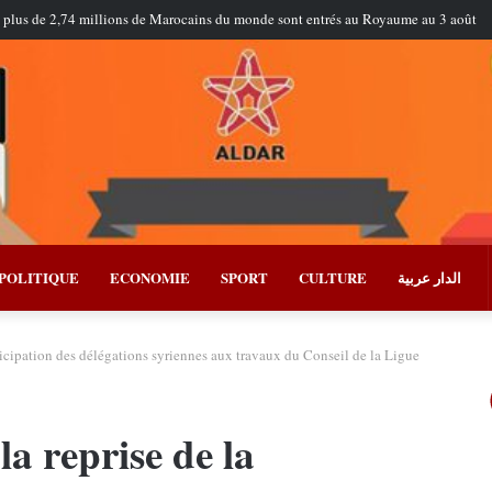
plus de 2,74 millions de Marocains du monde sont entrés au Royaume au 3 août
POLITIQUE
ECONOMIE
SPORT
CULTURE
الدار عربية
ticipation des délégations syriennes aux travaux du Conseil de la Ligue
a reprise de la