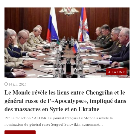
A LA UNE
14 juin 2025
Le Monde révèle les liens entre Chengriha et le
général russe de l’«Apocalypse», impliqué dans
des massacres en Syrie et en Ukraine
Par La rédaction / ALDAR Le journal français Le Monde a révélé la
nomination du général russe Sergueï Surovikin, surnommé…