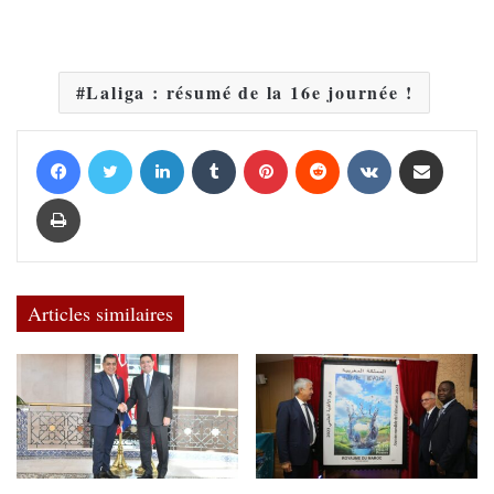
Laliga : résumé de la 16e journée !
Facebook
Twitter
Linkedin
Tumblr
Pinterest
Reddit
VKontakte
Partager par email
Imprimer
Articles similaires