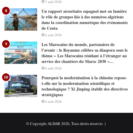
7 août 2026
Un rapport sécuritaire espagnol met en lumière
le rôle de groupes liés à des numéros algériens
dans la coordination numérique des événements
de Ceuta
6 août 2026
Les Marocains du monde, partenaires de
l’avenir : le Royaume célèbre sa diaspora sous le
thème « Les Marocains résidant à l’étranger au
service des chantiers du Maroc 2030 »…
6 août 2026
Pourquoi la modernisation à la chinoise repose-
t-elle sur la modernisation scientifique et
technologique ? Xi Jinping établit des directives
stratégiques
6 août 2026
© Copyright ALDAR 2026, Tous droits réservés |