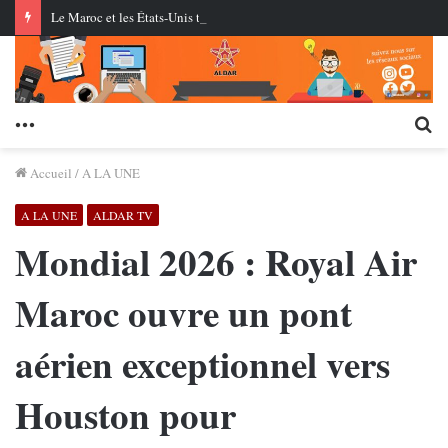
Le Maroc et les États-Unis testent pour la première fois des missiles de croisière au centre AMTEC près de Tan-Tan
Menu
Re
Accueil
/
A LA UNE
A LA UNE
ALDAR TV
Mondial 2026 : Royal Air
Maroc ouvre un pont
aérien exceptionnel vers
Houston pour