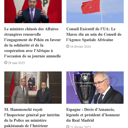
Le ministre chinois des Affaires
Conseil Exécutif de l’UA: Le
étrangères renouvelle
Maroc élu au sein du Conseil de
l’engagement de Pékin en faveur
l’Agence Spatiale Africaine
de la solidarité et de la
16 février 2024
coopération avec l’Afrique à
l’occasion de sa journée annuelle
28 mai 2025
M. Hammouchi reçoit
Espagne : Décès d’Amancio,
l’Inspecteur général par intérim
légende et président d’honneur
de la Police au ministère
du Real Madrid
pakistanais de l’Intérieur
21 février 2023