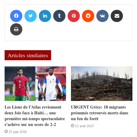
Facebook
Twitter
Linkedin
Tumblr
Pinterest
Reddit
VKontakte
Partager par email
Imprimer
Articles similaires
Les Lions de l’Atlas reviennent
URGENT Grèce: 18 migrants
deux fois face à Haïti… une
présumés retrouvés morts dans
première mi-temps spectaculaire
un feu de forêt
s’achève sur un score de 2-2
22 août 2023
25 juin 2026