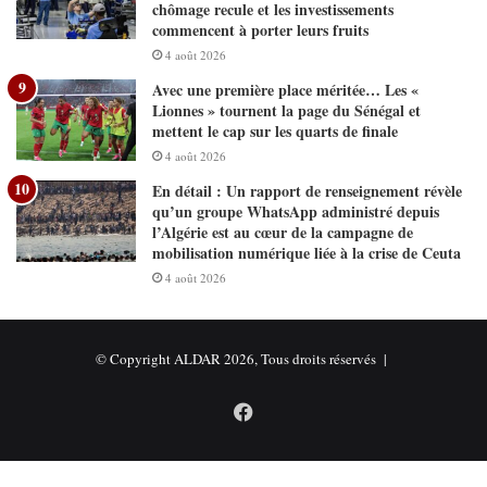
chômage recule et les investissements
commencent à porter leurs fruits
4 août 2026
Avec une première place méritée… Les «
Lionnes » tournent la page du Sénégal et
mettent le cap sur les quarts de finale
4 août 2026
En détail : Un rapport de renseignement révèle
qu’un groupe WhatsApp administré depuis
l’Algérie est au cœur de la campagne de
mobilisation numérique liée à la crise de Ceuta
4 août 2026
© Copyright ALDAR 2026, Tous droits réservés |
Facebook