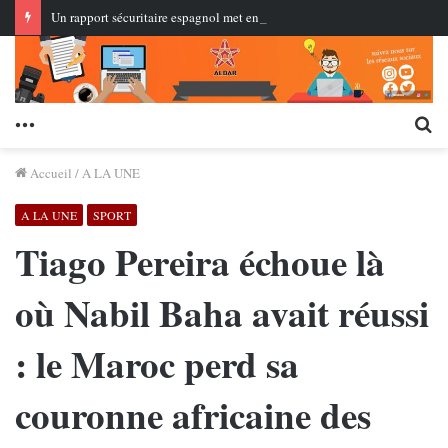
Un rapport sécuritaire espagnol met en lumière le rôle de groupes liés à des numéros algériens dans la coordination numérique des événements de Ceuta
Menu
Re
Accueil
/
A LA UNE
A LA UNE
SPORT
Tiago Pereira échoue là
où Nabil Baha avait réussi
: le Maroc perd sa
couronne africaine des