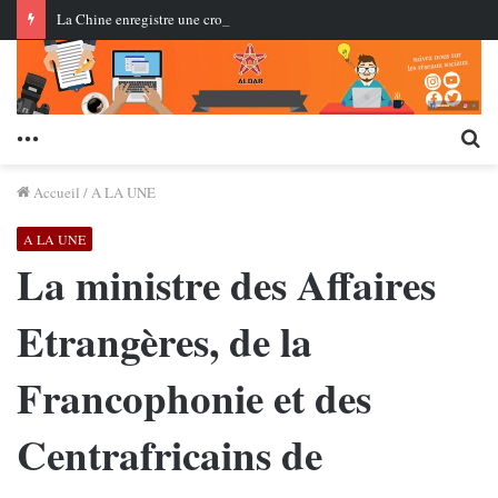
La Chine enregistre une croissance de 8,3 % du commerce des services… Les services à forte intensité de connaissances renforcent leur part
Menu
Re
Accueil
/
A LA UNE
A LA UNE
La ministre des Affaires
Etrangères, de la
Francophonie et des
Centrafricains de