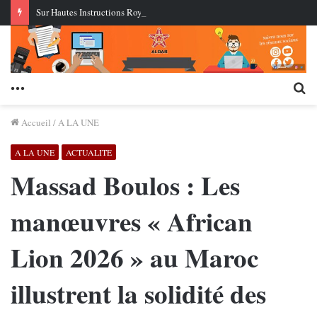
Sur Hautes Instructions Royales… Nasser Bourita arrive à Cali pour assister à l’investiture du nouveau président de la Colombie
Menu
Re
Accueil
/
A LA UNE
A LA UNE
ACTUALITE
Massad Boulos : Les
manœuvres « African
Lion 2026 » au Maroc
illustrent la solidité des