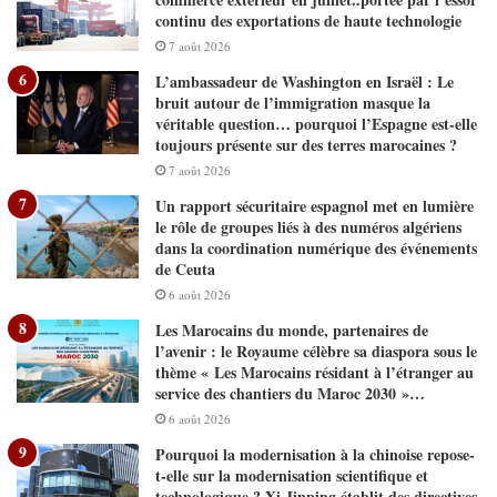
continu des exportations de haute technologie
7 août 2026
L’ambassadeur de Washington en Israël : Le
bruit autour de l’immigration masque la
véritable question… pourquoi l’Espagne est-elle
toujours présente sur des terres marocaines ?
7 août 2026
Un rapport sécuritaire espagnol met en lumière
le rôle de groupes liés à des numéros algériens
dans la coordination numérique des événements
de Ceuta
6 août 2026
Les Marocains du monde, partenaires de
l’avenir : le Royaume célèbre sa diaspora sous le
thème « Les Marocains résidant à l’étranger au
service des chantiers du Maroc 2030 »…
6 août 2026
Pourquoi la modernisation à la chinoise repose-
t-elle sur la modernisation scientifique et
technologique ? Xi Jinping établit des directives