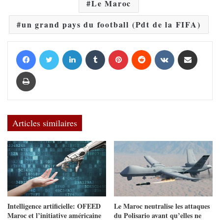
Le Maroc
un grand pays du football (Pdt de la FIFA)
Facebook
Twitter
Linkedin
Tumblr
Pinterest
Reddit
VKontakte
Partager par email
Imprimer
Articles similaires
Intelligence artificielle: OFEED
Le Maroc neutralise les attaques
Maroc et l’initiative américaine
du Polisario avant qu’elles ne