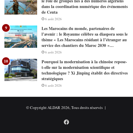
le rôle de groupes liés à des numéros algériens
dans la coordination numérique des événements
de Ceuta
6 août 2026
Les Marocains du monde, partenaires de
l’avenir : le Royaume célèbre sa diaspora sous le
thème « Les Marocains résidant à l’étranger au
service des chantiers du Maroc 2030 »…
6 août 2026
Pourquoi la modernisation à la chinoise repose-
t-elle sur la modernisation scientifique et
technologique ? Xi Jinping établit des directives
stratégiques
6 août 2026
© Copyright ALDAR 2026, Tous droits réservés |
Facebook