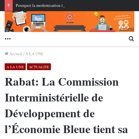
Pourquoi la modernisation à la chinoise repose-t-elle sur la modernisation scientifique et technologique ? Xi Jinping établit des directives stratégiques
Menu
Re
Accueil
/
A LA UNE
A LA UNE
ACTUALITE
Rabat: La Commission
Interministérielle de
Développement de
l’Économie Bleue tient sa