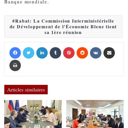
Banque mondiale.
Rabat: La Commission Interministérielle
de Développement de l’Économie Bleue tient
sa 1ère réunion
Facebook
Twitter
Linkedin
Tumblr
Pinterest
Reddit
VKontakte
Partager par email
Imprimer
Articles similaires