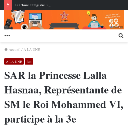
La Chine enregistre une croissance de 8,3 % du commerce des services… Les services à forte intensité de connaissances renforcent leur part
Menu
Re
Accueil
/
A LA UNE
A LA UNE
Roi
SAR la Princesse Lalla
Hasnaa, Représentante de
SM le Roi Mohammed VI,
participe à la 3e