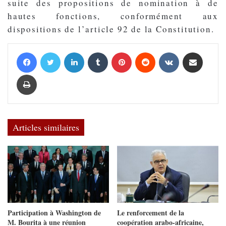
suite des propositions de nomination à de
hautes fonctions, conformément aux
dispositions de l’article 92 de la Constitution.
Facebook
Twitter
Linkedin
Tumblr
Pinterest
Reddit
VKontakte
Partager par email
Imprimer
Articles similaires
Participation à Washington de
Le renforcement de la
M. Bourita à une réunion
coopération arabo-africaine,