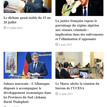
Le dirham quasi-stable du 15 au
La justice française expose le
20 juillet
parrainage du régime algérien
25 juillet 2021
aux réseaux criminels :
implication dans des enlèvements
et l’élimination d’opposants
9 août 2025
Sahara marocain : L’Allemagne
Le Maroc abrite la réunion du
disposée à accompagner le
bureau de l’UCESA
développement économique dans
11 juin 2021
les Provinces du Sud (Johann
David Wadephul)