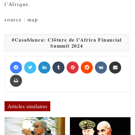
l’Afrique.
source : map
Casablanca: Clôture de l’Africa Financial
Summit 2024
Facebook
Twitter
Linkedin
Tumblr
Pinterest
Reddit
VKontakte
Partager par email
Imprimer
Articles similaires