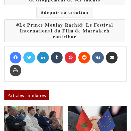
depuis sa création
Le Prince Moulay Rachid: Le Festival
International du Film de Marrakech
contribue
Facebook
Twitter
Linkedin
Tumblr
Pinterest
Reddit
VKontakte
Partager par email
Imprimer
Articles similaires