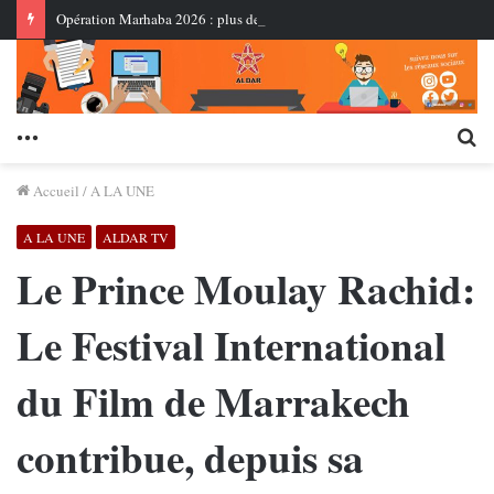
Opération Marhaba 2026 : plus de 2,74 millions de Marocains du monde sont entrés au Royaume au 3 août
Menu
Re
Accueil
/
A LA UNE
A LA UNE
ALDAR TV
Le Prince Moulay Rachid:
Le Festival International
du Film de Marrakech
contribue, depuis sa