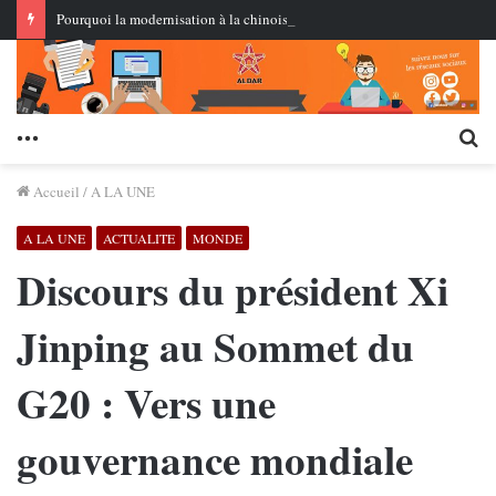
Pourquoi la modernisation à la chinoise repose-t-elle sur la modernisation scientifique et technologique ? Xi Jinping établit des directives stratégiques
Menu
Re
Accueil
/
A LA UNE
A LA UNE
ACTUALITE
MONDE
Discours du président Xi
Jinping au Sommet du
G20 : Vers une
gouvernance mondiale