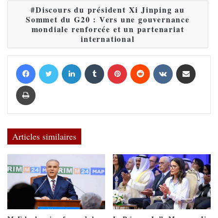
Discours du président Xi Jinping au
Sommet du G20 : Vers une gouvernance
mondiale renforcée et un partenariat
international
Facebook
Twitter
Linkedin
Tumblr
Pinterest
Reddit
VKontakte
Partager par email
Imprimer
Articles similaires