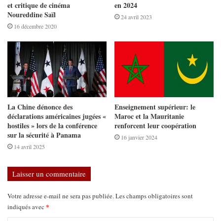
et critique de cinéma
en 2024
Noureddine Saïl
24 avril 2023
16 décembre 2020
La Chine dénonce des
Enseignement supérieur: le
déclarations américaines jugées «
Maroc et la Mauritanie
hostiles » lors de la conférence
renforcent leur coopération
sur la sécurité à Panama
16 janvier 2024
14 avril 2025
Laisser un commentaire
Votre adresse e-mail ne sera pas publiée.
Les champs obligatoires sont
*
indiqués avec