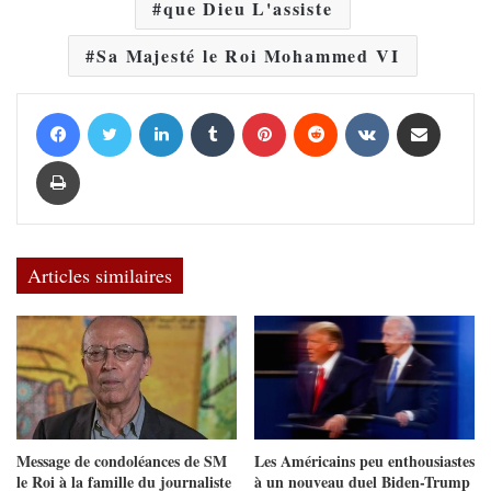
que Dieu L'assiste
Sa Majesté le Roi Mohammed VI
Facebook
Twitter
Linkedin
Tumblr
Pinterest
Reddit
VKontakte
Partager par email
Imprimer
Articles similaires
Message de condoléances de SM
Les Américains peu enthousiastes
le Roi à la famille du journaliste
à un nouveau duel Biden-Trump