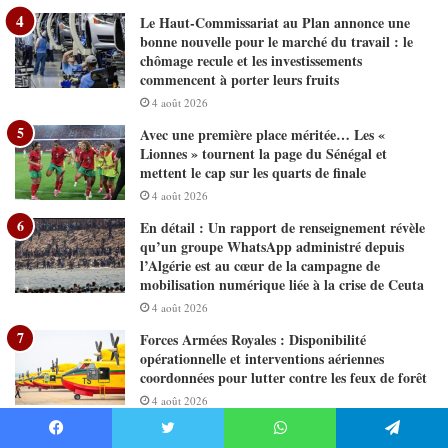
Le Haut-Commissariat au Plan annonce une
bonne nouvelle pour le marché du travail : le
chômage recule et les investissements
commencent à porter leurs fruits
4 août 2026
Avec une première place méritée… Les «
Lionnes » tournent la page du Sénégal et
mettent le cap sur les quarts de finale
4 août 2026
En détail : Un rapport de renseignement révèle
qu’un groupe WhatsApp administré depuis
l’Algérie est au cœur de la campagne de
mobilisation numérique liée à la crise de Ceuta
4 août 2026
Forces Armées Royales : Disponibilité
opérationnelle et interventions aériennes
coordonnées pour lutter contre les feux de forêt
4 août 2026
Le modèle de gestion actuel de la question