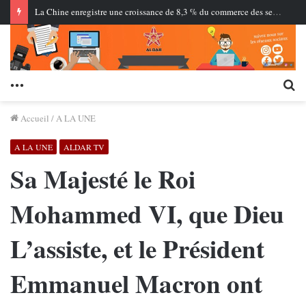
La Chine enregistre une croissance de 8,3 % du commerce des services… Les services à forte intensité de connaissances renforcent leur part
Menu
Re
Accueil
/
A LA UNE
A LA UNE
ALDAR TV
Sa Majesté le Roi
Mohammed VI, que Dieu
L’assiste, et le Président
Emmanuel Macron ont