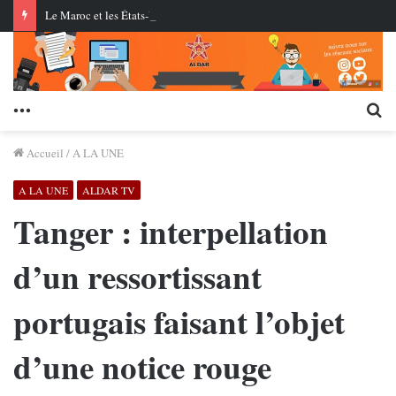
Le Maroc et les États-Unis testent pour la première fois des missiles de croisière au centre AMTEC près de Tan-Tan
Menu
Re
Accueil
/
A LA UNE
A LA UNE
ALDAR TV
Tanger : interpellation
d’un ressortissant
portugais faisant l’objet
d’une notice rouge