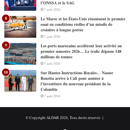
l’ONSSA et le SAG
7 août 2026
Le Maroc et les États-Unis réussissent le premier
essai en conditions réelles d’un missile de
croisière à longue portée
7 août 2026
Les ports marocains accélèrent leur activité au
premier semestre 2026… Le trafic dépasse 148
millions de tonnes
7 août 2026
Sur Hautes Instructions Royales… Nasser
Bourita arrive à Cali pour assister à
l’investiture du nouveau président de la
Colombie
7 août 2026
© Copyright ALDAR 2026, Tous droits réservés |