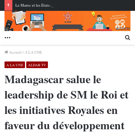
Le Maroc et les États-Unis réussissent le premier essai en conditions réelles d’un missile de croisière à longue portée
Menu
Re
Accueil
/
A LA UNE
A LA UNE
ALDAR TV
Madagascar salue le
leadership de SM le Roi et
les initiatives Royales en
faveur du développement