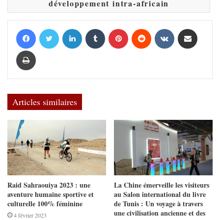
développement intra-africain
Facebook
Twitter
Linkedin
Tumblr
Pinterest
Reddit
VKontakte
Partager par email
Imprimer
Articles similaires
Raid Sahraouiya 2023 : une
La Chine émerveille les visiteurs
aventure humaine sportive et
au Salon international du livre
culturelle 100% féminine
de Tunis : Un voyage à travers
une civilisation ancienne et des
4 février 2023