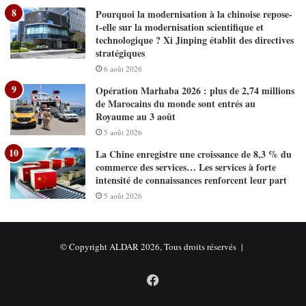
Pourquoi la modernisation à la chinoise repose-
t-elle sur la modernisation scientifique et
technologique ? Xi Jinping établit des directives
stratégiques
6 août 2026
Opération Marhaba 2026 : plus de 2,74 millions
de Marocains du monde sont entrés au
Royaume au 3 août
5 août 2026
La Chine enregistre une croissance de 8,3 % du
commerce des services… Les services à forte
intensité de connaissances renforcent leur part
5 août 2026
© Copyright ALDAR 2026, Tous droits réservés |
Facebook