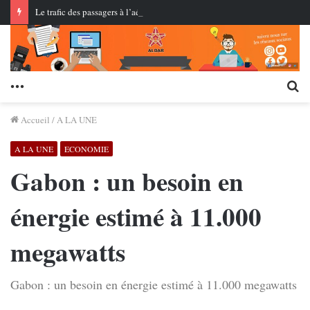
Le trafic des passagers à l’aéroport Rabat-Salé dépasse 1,2 million au premier semestre de l’année
Menu
Re
Accueil
/
A LA UNE
A LA UNE
ECONOMIE
Gabon : un besoin en
énergie estimé à 11.000
megawatts
Gabon : un besoin en énergie estimé à 11.000 megawatts