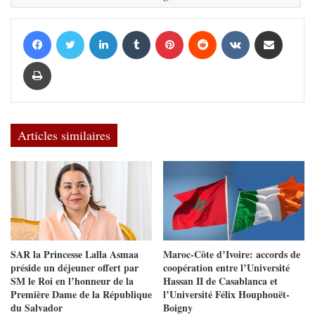
Facebook
Twitter
Linkedin
Tumblr
Pinterest
Reddit
VKontakte
Partager par email
Imprimer
Articles similaires
SAR la Princesse Lalla Asmaa
Maroc-Côte d’Ivoire: accords de
préside un déjeuner offert par
coopération entre l’Université
SM le Roi en l’honneur de la
Hassan II de Casablanca et
Première Dame de la République
l’Université Félix Houphouët-
du Salvador
Boigny