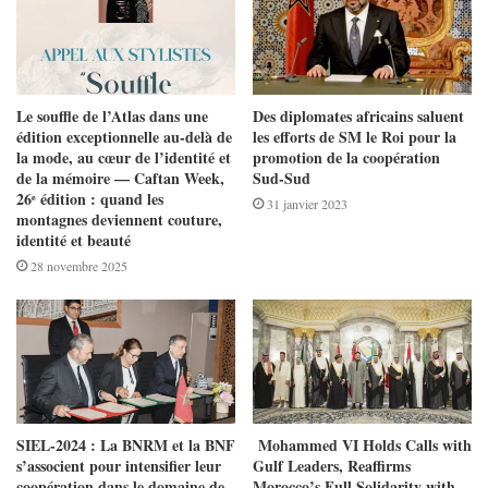
Le souffle de l’Atlas dans une
Des diplomates africains saluent
édition exceptionnelle au-delà de
les efforts de SM le Roi pour la
la mode, au cœur de l’identité et
promotion de la coopération
de la mémoire — Caftan Week,
Sud-Sud
26ᵉ édition : quand les
31 janvier 2023
montagnes deviennent couture,
identité et beauté
28 novembre 2025
SIEL-2024 : La BNRM et la BNF
Mohammed VI Holds Calls with
s’associent pour intensifier leur
Gulf Leaders, Reaffirms
coopération dans le domaine de
Morocco’s Full Solidarity with