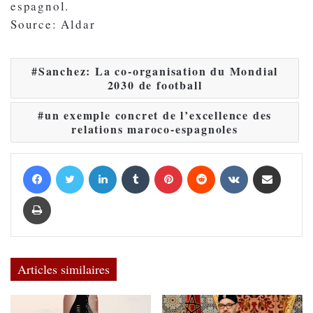
espagnol.
Source: Aldar
Sanchez: La co-organisation du Mondial
2030 de football
un exemple concret de l’excellence des
relations maroco-espagnoles
Facebook
Twitter
Linkedin
Tumblr
Pinterest
Reddit
VKontakte
Partager par email
Imprimer
Articles similaires