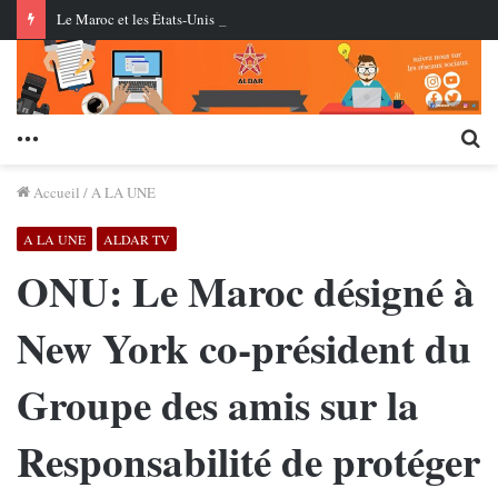
Le Maroc et les États-Unis réussissent le premier essai en conditions réelles d’un missile de croisière à longue portée
Menu
Re
Accueil
/
A LA UNE
A LA UNE
ALDAR TV
ONU: Le Maroc désigné à
New York co-président du
Groupe des amis sur la
Responsabilité de protéger