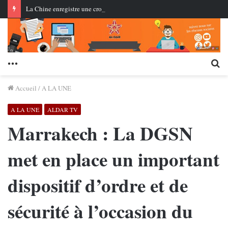
La Chine enregistre une croissance de 8,3 % du commerce des services… Les services à forte intensité de connaissances renforcent leur part
Menu
Re
Accueil
/
A LA UNE
A LA UNE
ALDAR TV
Marrakech : La DGSN
met en place un important
dispositif d’ordre et de
sécurité à l’occasion du