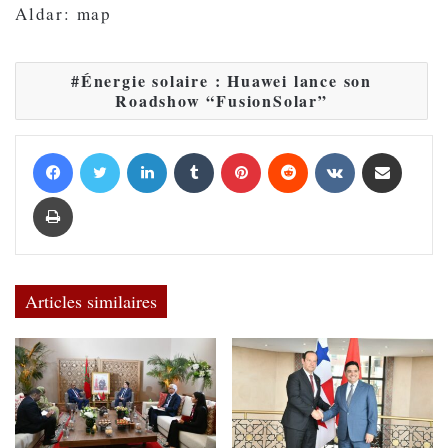
Aldar: map
Énergie solaire : Huawei lance son
Roadshow “FusionSolar”
Facebook
Twitter
Linkedin
Tumblr
Pinterest
Reddit
VKontakte
Partager par email
Imprimer
Articles similaires