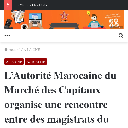
Le Maroc et les États-Unis testent pour la première fois des missiles de croisière au centre AMTEC près de Tan-Tan
Menu
Re
Accueil
/
A LA UNE
A LA UNE
ACTUALITE
L’Autorité Marocaine du
Marché des Capitaux
organise une rencontre
entre des magistrats du