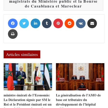
magistrats du Ministère public et la Bourse
de Casablanca et Maroclear
Facebook
Twitter
Linkedin
Tumblr
Pinterest
Reddit
VKontakte
Partager par email
Imprimer
Articles similaires
ministre émirati de l’Economie:
La généralisation de l’AMO de
La Déclaration signée par SM le
base est tributaire du
Roi et le Président émirati est un
développement de l’hôpital