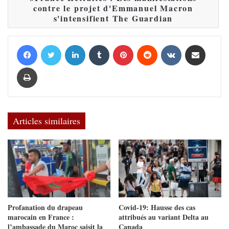
contre le projet d'Emmanuel Macron
s'intensifient The Guardian
Facebook
Twitter
Linkedin
Tumblr
Pinterest
Reddit
VKontakte
Partager par email
Imprimer
Articles similaires
Profanation du drapeau
Covid-19: Hausse des cas
marocain en France :
attribués au variant Delta au
l’ambassade du Maroc saisit la
Canada