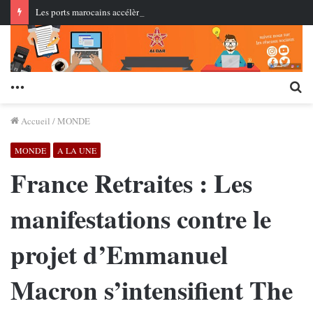
Les ports marocains accélèrent leur activité au premier semestre 2026… Le trafic dépasse 148 millions de tonnes
Menu
Re
Accueil
/
MONDE
MONDE
A LA UNE
France Retraites : Les
manifestations contre le
projet d’Emmanuel
Macron s’intensifient The