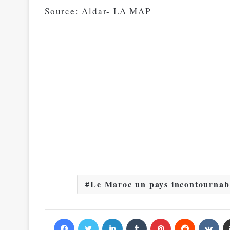
Source: Aldar- LA MAP
Le Maroc un pays incontournabl
Facebook
Twitter
Linkedin
Tumblr
Pinterest
Reddit
VKontakte