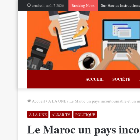
Sur Hautes Instructions
vendredi, août 7 2026
Breaking News
ACCUEIL
SOCIÉTÉ
Accueil
/
A LA UNE
/
Le Maroc un pays incontournable et un in
A LA UNE
ALDAR TV
POLITIQUE
Le Maroc un pays inco