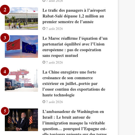
7 août 2026
Le trafic des passagers à l’aéroport
Rabat-Salé dépasse 1,2 million au
premier semestre de l’année
7 août 2026
Le Maroc réaffirme l’équation d’un
partenariat équilibré avec l’Union
européenne : pas de coopération
sans respect mutuel
7 août 2026
La Chine enregistre une forte
croissance de son commerce
extérieur en juillet..portée par
l’essor continu des exportations de
haute technologie
7 août 2026
L’ambassadeur de Washington en
Israël : Le bruit autour de
l’immigration masque la véritable
question… pourquoi l’Espagne est-
elle toujours présente sur des terres