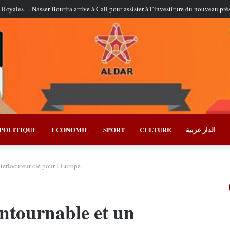
 Royales… Nasser Bourita arrive à Cali pour assister à l’investiture du nouveau pr
POLITIQUE
ECONOMIE
SPORT
CULTURE
الدار عربية
terlocuteur clé pour l’Europe
ntournable et un