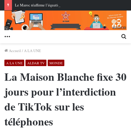
Le Maroc réaffirme l’équation d’un partenariat équilibré avec l’Union européenne : pas de coopération sans respect mutuel
Menu
Re
Accueil
/
A LA UNE
A LA UNE
ALDAR TV
MONDE
La Maison Blanche fixe 30
jours pour l’interdiction
de TikTok sur les
téléphones